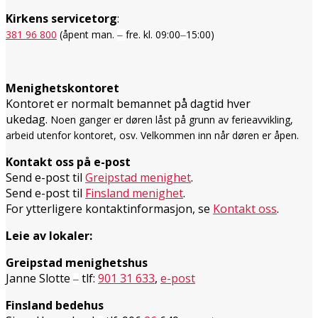
Kirkens servicetorg
:
381 96 800
(åpent man.
fre. kl. 09:00
15:00)
–
–
Menighetskontoret
Kontoret er normalt bemannet på dagtid hver
ukedag.
Noen ganger er døren låst på grunn av ferieavvikling,
arbeid utenfor kontoret, osv. Velkommen inn når døren er åpen.
Kontakt oss på e-post
Send e-post til
Greipstad menighet
.
Send e-post til
Finsland menighet
.
For ytterligere kontaktinformasjon, se
Kontakt oss
.
Leie av lokaler:
Greipstad menighetshus
Janne Slotte
tlf:
901 31 633
,
e-post
–
Finsland bedehus