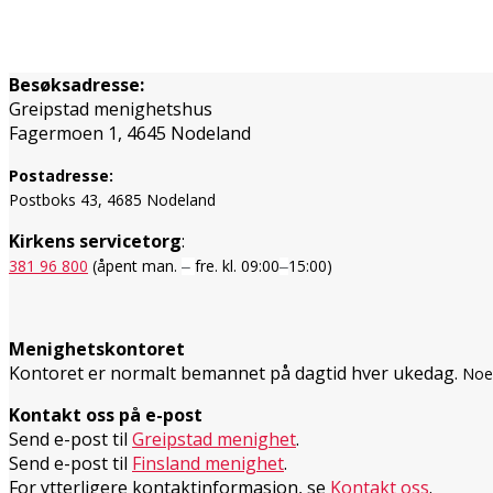
Besøksadresse:
Greipstad menighetshus
Fagermoen 1, 4645 Nodeland
Postadresse:
Postboks 43, 4685 Nodeland
Kirkens servicetorg
:
381 96 800
(åpent man.
fre. kl. 09:00
15:00)
–
–
Menighetskontoret
Kontoret er normalt bemannet på dagtid hver ukedag.
Noen
Kontakt oss på e-post
Send e-post til
Greipstad menighet
.
Send e-post til
Finsland menighet
.
For ytterligere kontaktinformasjon, se
Kontakt oss
.