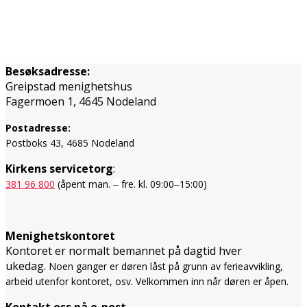
Besøksadresse:
Greipstad menighetshus
Fagermoen 1, 4645 Nodeland
Postadresse:
Postboks 43, 4685 Nodeland
Kirkens servicetorg
:
381 96 800
(åpent man.
fre. kl. 09:00
15:00)
–
–
Menighetskontoret
Kontoret er normalt bemannet på dagtid hver
ukedag.
Noen ganger er døren låst på grunn av ferieavvikling,
arbeid utenfor kontoret, osv. Velkommen inn når døren er åpen.
Kontakt oss på e-post