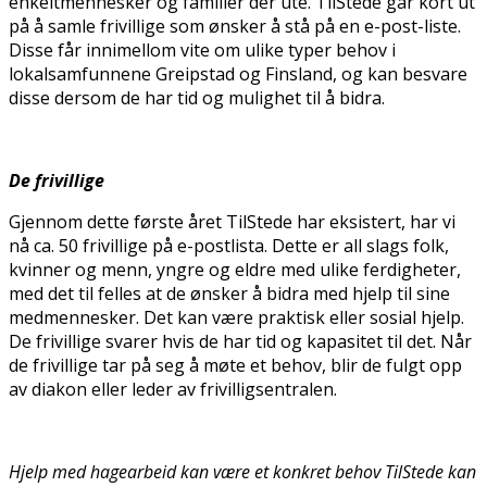
enkeltmennesker og familier der ute. TilStede går kort ut
på å samle frivillige som ønsker å stå på en e-post-liste.
Disse får innimellom vite om ulike typer behov i
lokalsamfunnene Greipstad og Finsland, og kan besvare
disse dersom de har tid og mulighet til å bidra.
De frivillige
Gjennom dette første året TilStede har eksistert, har vi
nå ca. 50 frivillige på e-postlista. Dette er all slags folk,
kvinner og menn, yngre og eldre med ulike ferdigheter,
med det til felles at de ønsker å bidra med hjelp til sine
medmennesker. Det kan være praktisk eller sosial hjelp.
De frivillige svarer hvis de har tid og kapasitet til det. Når
de frivillige tar på seg å møte et behov, blir de fulgt opp
av diakon eller leder av frivilligsentralen.
Hjelp med hagearbeid kan være et konkret behov TilStede kan