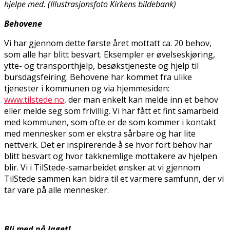
hjelpe med. (Illustrasjonsfoto Kirkens bildebank)
Behovene
Vi har gjennom dette første året mottatt ca. 20 behov,
som alle har blitt besvart. Eksempler er øvelseskjøring,
flytte- og transporthjelp, besøkstjeneste og hjelp til
bursdagsfeiring. Behovene har kommet fra ulike
tjenester i kommunen og via hjemmesiden:
www.tilstede.no
, der man enkelt kan melde inn et behov
eller melde seg som frivillig. Vi har fått et fint samarbeid
med kommunen, som ofte er de som kommer i kontakt
med mennesker som er ekstra sårbare og har lite
nettverk. Det er inspirerende å se hvor fort behov har
blitt besvart og hvor takknemlige mottakere av hjelpen
blir. Vi i TilStede-samarbeidet ønsker at vi gjennom
TilStede sammen kan bidra til et varmere samfunn, der vi
tar vare på alle mennesker.
Bli med på laget!