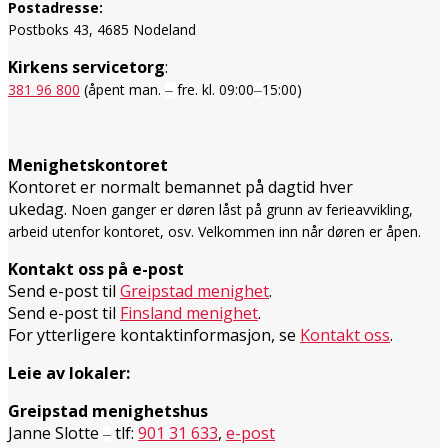
Postadresse:
Postboks 43, 4685 Nodeland
Kirkens servicetorg
:
381 96 800
(åpent man.
fre. kl. 09:00
15:00)
–
–
Menighetskontoret
Kontoret er normalt bemannet på dagtid hver
ukedag.
Noen ganger er døren låst på grunn av ferieavvikling,
arbeid utenfor kontoret, osv. Velkommen inn når døren er åpen.
Kontakt oss på e-post
Send e-post til
Greipstad menighet
.
Send e-post til
Finsland menighet
.
For ytterligere kontaktinformasjon, se
Kontakt oss
.
Leie av lokaler:
Greipstad menighetshus
Janne Slotte
tlf:
901 31 633
,
e-post
–