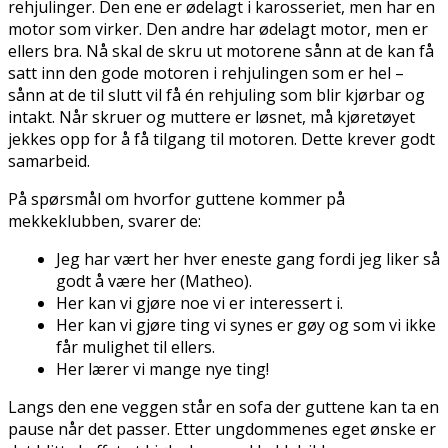
firehjulinger. Den ene er ødelagt i karosseriet, men har en
motor som virker. Den andre har ødelagt motor, men er
ellers bra. Nå skal de skru ut motorene sånn at de kan få
satt inn den gode motoren i firehjulingen som er hel –
sånn at de til slutt vil få én firehjuling som blir kjørbar og
intakt. Når skruer og muttere er løsnet, må kjøretøyet
jekkes opp for å få tilgang til motoren. Dette krever godt
samarbeid.
På spørsmål om hvorfor guttene kommer på
mekkeklubben, svarer de:
Jeg har vært her hver eneste gang fordi jeg liker så
godt å være her (Matheo).
Her kan vi gjøre noe vi er interessert i.
Her kan vi gjøre ting vi synes er gøy og som vi ikke
får mulighet til ellers.
Her lærer vi mange nye ting!
Langs den ene veggen står en sofa der guttene kan ta en
pause når det passer. Etter ungdommenes eget ønske er