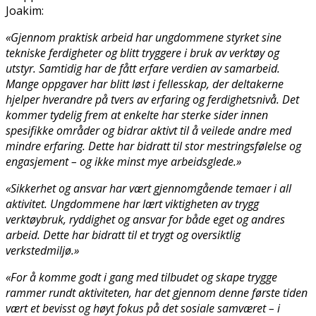
Joakim:
«Gjennom praktisk arbeid har ungdommene styrket sine
tekniske ferdigheter og blitt tryggere i bruk av verktøy og
utstyr. Samtidig har de fått erfare verdien av samarbeid.
Mange oppgaver har blitt løst i fellesskap, der deltakerne
hjelper hverandre på tvers av erfaring og ferdighetsnivå. Det
kommer tydelig frem at enkelte har sterke sider innen
spesifikke områder og bidrar aktivt til å veilede andre med
mindre erfaring. Dette har bidratt til stor mestringsfølelse og
engasjement – og ikke minst mye arbeidsglede.»
«Sikkerhet og ansvar har vært gjennomgående temaer i all
aktivitet. Ungdommene har lært viktigheten av trygg
verktøybruk, ryddighet og ansvar for både eget og andres
arbeid. Dette har bidratt til et trygt og oversiktlig
verkstedmiljø.»
«For å komme godt i gang med tilbudet og skape trygge
rammer rundt aktiviteten, har det gjennom denne første tiden
vært et bevisst og høyt fokus på det sosiale samværet – i