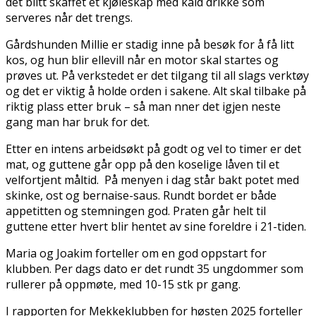
det blitt skaffet et kjøleskap med kald drikke som
serveres når det trengs.
Gårdshunden Millie er stadig inne på besøk for å få litt
kos, og hun blir ellevill når en motor skal startes og
prøves ut. På verkstedet er det tilgang til all slags verktøy
og det er viktig å holde orden i sakene. Alt skal tilbake på
riktig plass etter bruk – så man finner det igjen neste
gang man har bruk for det.
Etter en intens arbeidsøkt på godt og vel to timer er det
mat, og guttene går opp på den koselige låven til et
velfortjent måltid. På menyen i dag står bakt potet med
skinke, ost og bernaise-saus. Rundt bordet er både
appetitten og stemningen god. Praten går helt til
guttene etter hvert blir hentet av sine foreldre i 21-tiden.
Maria og Joakim forteller om en god oppstart for
klubben. Per dags dato er det rundt 35 ungdommer som
rullerer på oppmøte, med 10-15 stk pr gang.
I rapporten for Mekkeklubben for høsten 2025 forteller