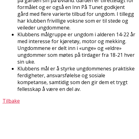
på gården sin på Øvland. Gården er tilrettelagt for
formålet og er også en Inn På Tunet godkjent
gård med flere varierte tilbud for ungdom. I tillegg
har klubben frivillige voksne som er til stede og
veileder ungdommene.
Klubbens målgruppe er ungdom i alderen 14-22 år
med interesse for kjøretøy, motor og mekking.
Ungdommene er delt inn i «unge» og «eldre»
ungdommer som møtes på tirdager fra 18-21 hver
sin uke.
Klubbens mål er å styrke ungdommenes praktiske
ferdigheter, ansvarsfølelse og sosiale
kompetanse, samtidig som den gir dem et trygt
fellesskap å være en del av.
Tilbake